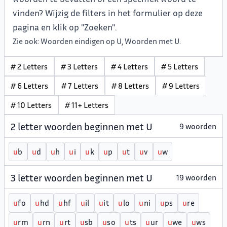
vinden? Wijzig de filters in het formulier op deze
pagina en klik op "Zoeken".
Zie ook:
Woorden eindigen op U
,
Woorden met U
.
# 2 Letters
# 3 Letters
# 4 Letters
# 5 Letters
# 6 Letters
# 7 Letters
# 8 Letters
# 9 Letters
# 10 Letters
# 11+ Letters
2 letter woorden beginnen met U
9 woorden
u
b
u
d
u
h
u
i
u
k
u
p
u
t
u
v
u
w
3 letter woorden beginnen met U
19 woorden
u
fo
u
hd
u
hf
u
il
u
it
u
lo
u
ni
u
ps
u
re
u
rm
u
rn
u
rt
u
sb
u
so
u
ts
u
ur
u
we
u
ws