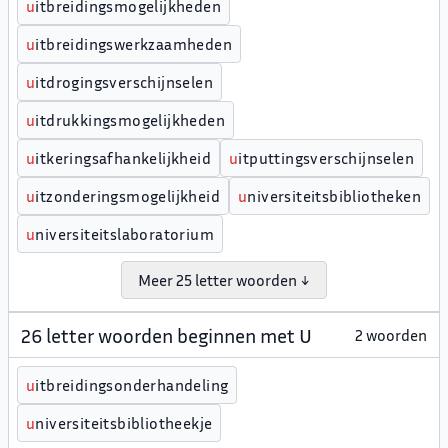
u
itbreidingsmogelijkheden
u
itbreidingswerkzaamheden
u
itdrogingsverschijnselen
u
itdrukkingsmogelijkheden
u
itkeringsafhankelijkheid
u
itputtingsverschijnselen
u
itzonderingsmogelijkheid
u
niversiteitsbibliotheken
u
niversiteitslaboratorium
Meer 25 letter woorden ↓
26 letter woorden beginnen met U
2 woorden
u
itbreidingsonderhandeling
u
niversiteitsbibliotheekje