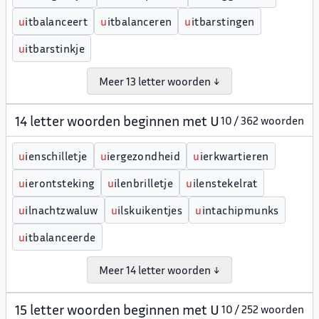
u
itbalanceert
u
itbalanceren
u
itbarstingen
u
itbarstinkje
Meer 13 letter woorden ↓
14 letter woorden beginnen met U
10 / 362 woorden
u
ienschilletje
u
iergezondheid
u
ierkwartieren
u
ierontsteking
u
ilenbrilletje
u
ilenstekelrat
u
ilnachtzwaluw
u
ilskuikentjes
u
intachipmunks
u
itbalanceerde
Meer 14 letter woorden ↓
15 letter woorden beginnen met U
10 / 252 woorden