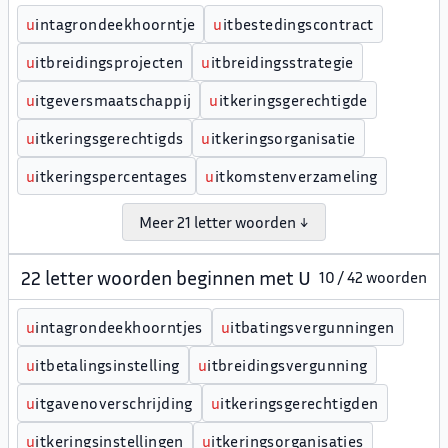
u
intagrondeekhoorntje
u
itbestedingscontract
u
itbreidingsprojecten
u
itbreidingsstrategie
u
itgeversmaatschappij
u
itkeringsgerechtigde
u
itkeringsgerechtigds
u
itkeringsorganisatie
u
itkeringspercentages
u
itkomstenverzameling
Meer 21 letter woorden ↓
22 letter woorden beginnen met U
10 / 42 woorden
u
intagrondeekhoorntjes
u
itbatingsvergunningen
u
itbetalingsinstelling
u
itbreidingsvergunning
u
itgavenoverschrijding
u
itkeringsgerechtigden
u
itkeringsinstellingen
u
itkeringsorganisaties