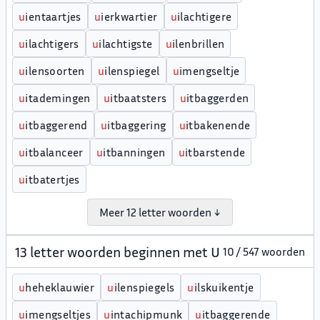
u
ientaartjes
u
ierkwartier
u
ilachtigere
u
ilachtigers
u
ilachtigste
u
ilenbrillen
u
ilensoorten
u
ilenspiegel
u
imengseltje
u
itademingen
u
itbaatsters
u
itbaggerden
u
itbaggerend
u
itbaggering
u
itbakenende
u
itbalanceer
u
itbanningen
u
itbarstende
u
itbatertjes
Meer 12 letter woorden ↓
13 letter woorden beginnen met U
10 / 547 woorden
u
heheklauwier
u
ilenspiegels
u
ilskuikentje
u
imengseltjes
u
intachipmunk
u
itbaggerende