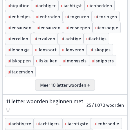
u
biquitine
u
iachtiger
u
iachtigst
u
ienbedden
u
ienbedjes
u
ienbroden
u
iengeuren
u
ienringen
u
iensausen
u
iensauzen
u
iensoepen
u
iensoepje
u
iercellen
u
ierzalven
u
ilachtige
u
ilachtigs
u
ilenoogje
u
ilensoort
u
ilenveren
u
ilskopjes
u
ilskoppen
u
ilskuiken
u
imengsels
u
isnippers
u
itademden
Meer 10 letter woorden ↓
11 letter woorden beginnen met
25 / 1.070 woorden
U
u
iachtigere
u
iachtigers
u
iachtigste
u
ienbroodje