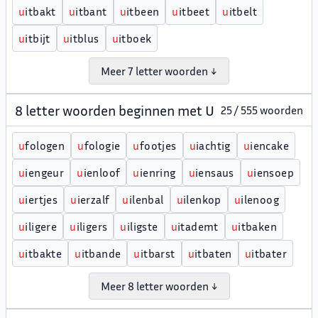
u
itbakt
u
itbant
u
itbeen
u
itbeet
u
itbelt
u
itbijt
u
itblus
u
itboek
Meer 7 letter woorden ↓
8 letter woorden beginnen met U
25 / 555 woorden
u
fologen
u
fologie
u
footjes
u
iachtig
u
iencake
u
iengeur
u
ienloof
u
ienring
u
iensaus
u
iensoep
u
iertjes
u
ierzalf
u
ilenbal
u
ilenkop
u
ilenoog
u
iligere
u
iligers
u
iligste
u
itademt
u
itbaken
u
itbakte
u
itbande
u
itbarst
u
itbaten
u
itbater
Meer 8 letter woorden ↓