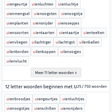
u
iengeurtje
u
ienluchten
u
ienluchtje
u
ienmengsel
u
ienoogsten
u
ienoogstje
u
ienplanten
u
iensnijder
u
iensoepjes
u
iensoorten
u
ientaarten
u
ientaartje
u
ienteelten
u
ienvliegen
u
ilachtiger
u
ilachtigst
u
ilenballen
u
ilenborden
u
ilenkoppen
u
ilenoogjes
u
ilenvlucht
Meer 11 letter woorden ↓
12 letter woorden beginnen met U
25 / 750 woorden
u
ienbroodjes
u
iengeurtjes
u
ienluchtjes
u
ienoogstjes
u
ienschillen
u
iensnijders