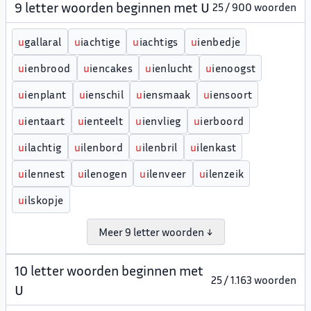
9 letter woorden beginnen met U
25 / 900 woorden
u
gallaral
u
iachtige
u
iachtigs
u
ienbedje
u
ienbrood
u
iencakes
u
ienlucht
u
ienoogst
u
ienplant
u
ienschil
u
iensmaak
u
iensoort
u
ientaart
u
ienteelt
u
ienvlieg
u
ierboord
u
ilachtig
u
ilenbord
u
ilenbril
u
ilenkast
u
ilennest
u
ilenogen
u
ilenveer
u
ilenzeik
u
ilskopje
Meer 9 letter woorden ↓
10 letter woorden beginnen met
25 / 1.163 woorden
U