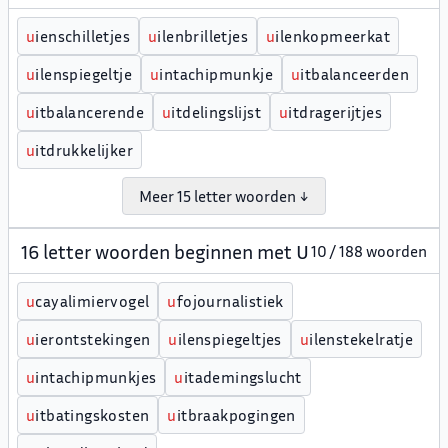
u
ienschilletjes
u
ilenbrilletjes
u
ilenkopmeerkat
u
ilenspiegeltje
u
intachipmunkje
u
itbalanceerden
u
itbalancerende
u
itdelingslijst
u
itdragerijtjes
u
itdrukkelijker
Meer 15 letter woorden ↓
16 letter woorden beginnen met U
10 / 188 woorden
u
cayalimiervogel
u
fojournalistiek
u
ierontstekingen
u
ilenspiegeltjes
u
ilenstekelratje
u
intachipmunkjes
u
itademingslucht
u
itbatingskosten
u
itbraakpogingen