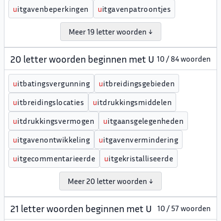
u
itgavenbeperkingen
u
itgavenpatroontjes
Meer 19 letter woorden ↓
20 letter woorden beginnen met U
10 / 84 woorden
u
itbatingsvergunning
u
itbreidingsgebieden
u
itbreidingslocaties
u
itdrukkingsmiddelen
u
itdrukkingsvermogen
u
itgaansgelegenheden
u
itgavenontwikkeling
u
itgavenvermindering
u
itgecommentarieerde
u
itgekristalliseerde
Meer 20 letter woorden ↓
21 letter woorden beginnen met U
10 / 57 woorden