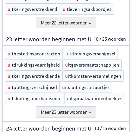
u
itkeringsverstrekkend
u
itleveringsakkoordjes
Meer 22 letter woorden ↓
23 letter woorden beginnen met U
10 / 25 woorden
u
itbestedingscontracten
u
itdrogingsverschijnsel
u
itdrukkingsvaardigheid
u
itgeversmaatschappijen
u
itkeringsverstrekkende
u
itkomstenverzamelingen
u
itputtingsverschijnsel
u
itsluitingscultuurtjes
u
itsluitingsmechanismen
u
itspraakwoordenboekjes
Meer 23 letter woorden ↓
24 letter woorden beginnen met U
10 / 15 woorden