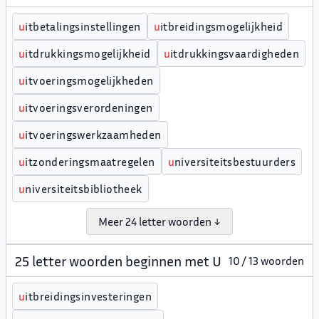
u
itbetalingsinstellingen
u
itbreidingsmogelijkheid
u
itdrukkingsmogelijkheid
u
itdrukkingsvaardigheden
u
itvoeringsmogelijkheden
u
itvoeringsverordeningen
u
itvoeringswerkzaamheden
u
itzonderingsmaatregelen
u
niversiteitsbestuurders
u
niversiteitsbibliotheek
Meer 24 letter woorden ↓
25 letter woorden beginnen met U
10 / 13 woorden
u
itbreidingsinvesteringen