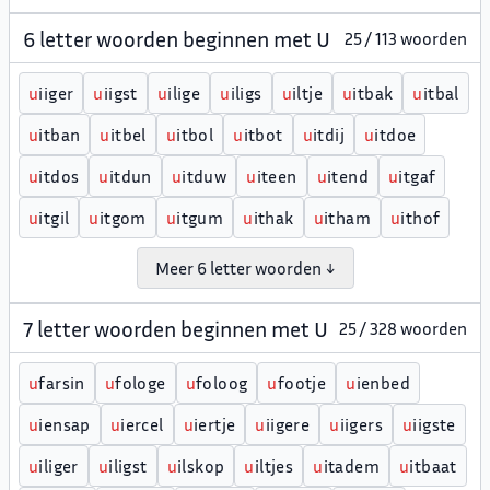
6 letter woorden beginnen met U
25 / 113 woorden
u
iiger
u
iigst
u
ilige
u
iligs
u
iltje
u
itbak
u
itbal
u
itban
u
itbel
u
itbol
u
itbot
u
itdij
u
itdoe
u
itdos
u
itdun
u
itduw
u
iteen
u
itend
u
itgaf
u
itgil
u
itgom
u
itgum
u
ithak
u
itham
u
ithof
Meer 6 letter woorden ↓
7 letter woorden beginnen met U
25 / 328 woorden
u
farsin
u
fologe
u
foloog
u
footje
u
ienbed
u
iensap
u
iercel
u
iertje
u
iigere
u
iigers
u
iigste
u
iliger
u
iligst
u
ilskop
u
iltjes
u
itadem
u
itbaat