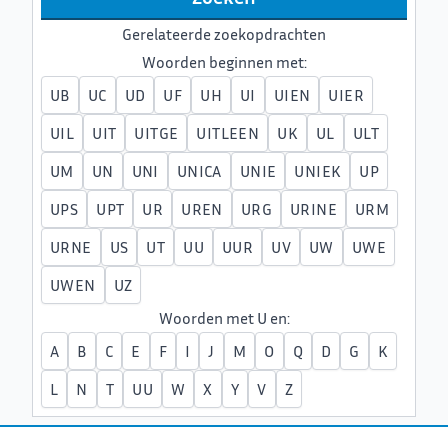
Gerelateerde zoekopdrachten
Woorden beginnen met:
UB
UC
UD
UF
UH
UI
UIEN
UIER
UIL
UIT
UITGE
UITLEEN
UK
UL
ULT
UM
UN
UNI
UNICA
UNIE
UNIEK
UP
UPS
UPT
UR
UREN
URG
URINE
URM
URNE
US
UT
UU
UUR
UV
UW
UWE
UWEN
UZ
Woorden met U en:
A
B
C
E
F
I
J
M
O
Q
D
G
K
L
N
T
UU
W
X
Y
V
Z