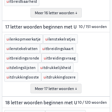
u
itbreidbaarheid
Meer 16 letter woorden ↓
17 letter woorden beginnen met U
10 / 151 woorden
u
ilenkopmeerkatje
u
ilenstekelratjes
u
ilenstekelratten
u
itbreidingskaart
u
itbreidingsronde
u
itbreidingsvraag
u
itdelingslijsten
u
itdrukkelijkheid
u
itdrukkinglooste
u
itdrukkinglozere
Meer 17 letter woorden ↓
18 letter woorden beginnen met U
10 / 120 woorden