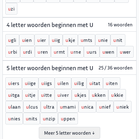
u
zi
4 letter woorden beginnen met U
16 woorden
u
gli
u
ien
u
ier
u
iig
u
kje
u
mts
u
nie
u
nit
u
rbi
u
rdi
u
ren
u
rmt
u
rne
u
urs
u
wen
u
wer
5 letter woorden beginnen met U
25 / 36 woorden
u
iers
u
iige
u
iigs
u
ilen
u
ilig
u
itat
u
iten
u
itga
u
itje
u
itte
u
iver
u
kjes
u
kken
u
kkie
u
laan
u
lcus
u
ltra
u
mami
u
nica
u
nief
u
niek
u
nies
u
nits
u
nzip
u
ppen
Meer 5 letter woorden ↓