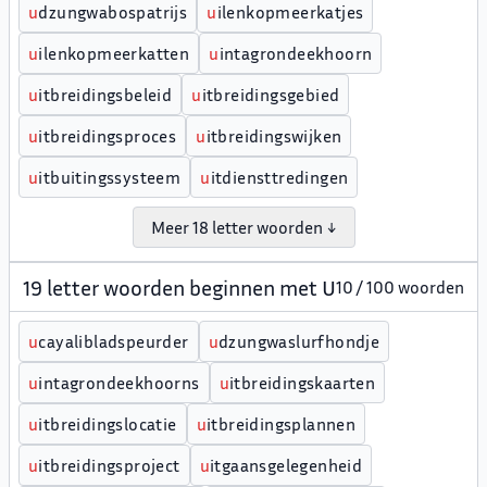
u
dzungwabospatrijs
u
ilenkopmeerkatjes
u
ilenkopmeerkatten
u
intagrondeekhoorn
u
itbreidingsbeleid
u
itbreidingsgebied
u
itbreidingsproces
u
itbreidingswijken
u
itbuitingssysteem
u
itdiensttredingen
Meer 18 letter woorden ↓
19 letter woorden beginnen met U
10 / 100 woorden
u
cayalibladspeurder
u
dzungwaslurfhondje
u
intagrondeekhoorns
u
itbreidingskaarten
u
itbreidingslocatie
u
itbreidingsplannen
u
itbreidingsproject
u
itgaansgelegenheid