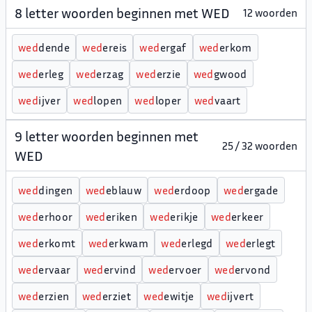
8 letter woorden beginnen met WED
12 woorden
w
e
d
dende
w
e
d
ereis
w
e
d
ergaf
w
e
d
erkom
w
e
d
erleg
w
e
d
erzag
w
e
d
erzie
w
e
d
gwood
w
e
d
ijver
w
e
d
lopen
w
e
d
loper
w
e
d
vaart
9 letter woorden beginnen met
25 / 32 woorden
WED
w
e
d
dingen
w
e
d
eblauw
w
e
d
erdoop
w
e
d
ergade
w
e
d
erhoor
w
e
d
eriken
w
e
d
erikje
w
e
d
erkeer
w
e
d
erkomt
w
e
d
erkwam
w
e
d
erlegd
w
e
d
erlegt
w
e
d
ervaar
w
e
d
ervind
w
e
d
ervoer
w
e
d
ervond
w
e
d
erzien
w
e
d
erziet
w
e
d
ewitje
w
e
d
ijvert