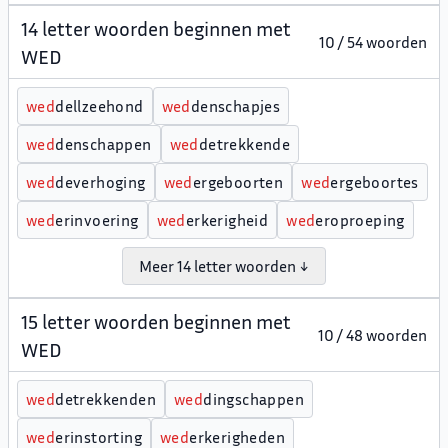
14 letter woorden beginnen met
10 / 54 woorden
WED
w
e
d
dellzeehond
w
e
d
denschapjes
w
e
d
denschappen
w
e
d
detrekkende
w
e
d
deverhoging
w
e
d
ergeboorten
w
e
d
ergeboortes
w
e
d
erinvoering
w
e
d
erkerigheid
w
e
d
eroproeping
Meer 14 letter woorden ↓
15 letter woorden beginnen met
10 / 48 woorden
WED
w
e
d
detrekkenden
w
e
d
dingschappen
w
e
d
erinstorting
w
e
d
erkerigheden