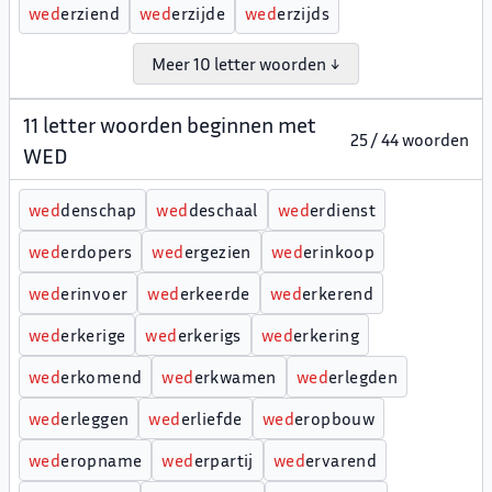
w
e
d
erziend
w
e
d
erzijde
w
e
d
erzijds
Meer 10 letter woorden ↓
11 letter woorden beginnen met
25 / 44 woorden
WED
w
e
d
denschap
w
e
d
deschaal
w
e
d
erdienst
w
e
d
erdopers
w
e
d
ergezien
w
e
d
erinkoop
w
e
d
erinvoer
w
e
d
erkeerde
w
e
d
erkerend
w
e
d
erkerige
w
e
d
erkerigs
w
e
d
erkering
w
e
d
erkomend
w
e
d
erkwamen
w
e
d
erlegden
w
e
d
erleggen
w
e
d
erliefde
w
e
d
eropbouw
w
e
d
eropname
w
e
d
erpartij
w
e
d
ervarend