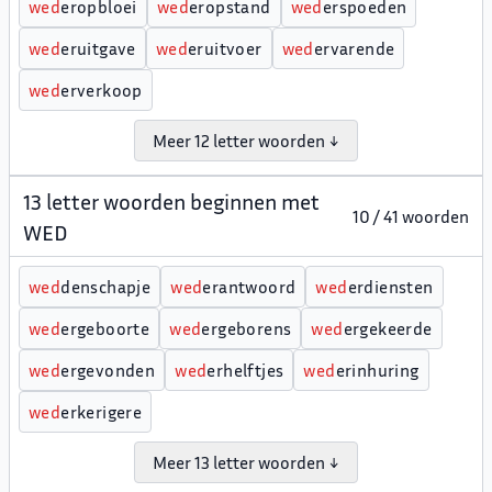
w
e
d
eropbloei
w
e
d
eropstand
w
e
d
erspoeden
w
e
d
eruitgave
w
e
d
eruitvoer
w
e
d
ervarende
w
e
d
erverkoop
Meer 12 letter woorden ↓
13 letter woorden beginnen met
10 / 41 woorden
WED
w
e
d
denschapje
w
e
d
erantwoord
w
e
d
erdiensten
w
e
d
ergeboorte
w
e
d
ergeborens
w
e
d
ergekeerde
w
e
d
ergevonden
w
e
d
erhelftjes
w
e
d
erinhuring
w
e
d
erkerigere
Meer 13 letter woorden ↓