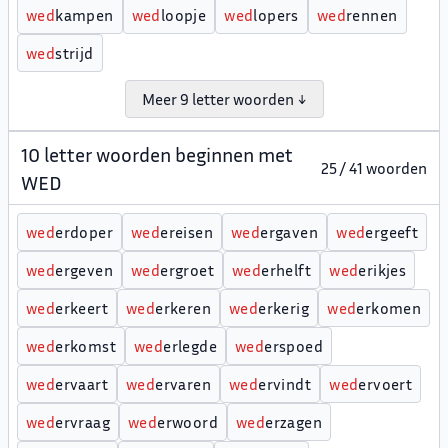
w
e
d
kampen
w
e
d
loopje
w
e
d
lopers
w
e
d
rennen
w
e
d
strijd
Meer 9 letter woorden ↓
10 letter woorden beginnen met
25 / 41 woorden
WED
w
e
d
erdoper
w
e
d
ereisen
w
e
d
ergaven
w
e
d
ergeeft
w
e
d
ergeven
w
e
d
ergroet
w
e
d
erhelft
w
e
d
erikjes
w
e
d
erkeert
w
e
d
erkeren
w
e
d
erkerig
w
e
d
erkomen
w
e
d
erkomst
w
e
d
erlegde
w
e
d
erspoed
w
e
d
ervaart
w
e
d
ervaren
w
e
d
ervindt
w
e
d
ervoert
w
e
d
ervraag
w
e
d
erwoord
w
e
d
erzagen