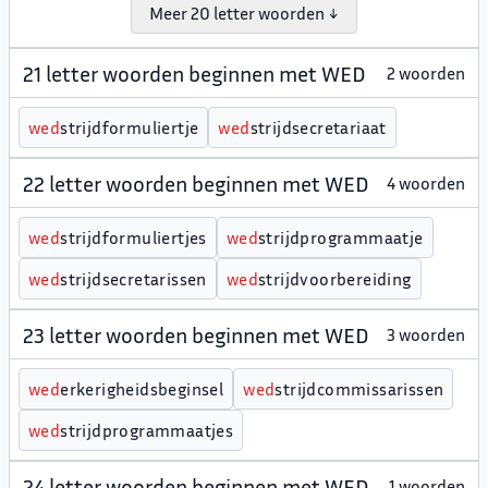
Meer 20 letter woorden ↓
21 letter woorden beginnen met WED
2 woorden
w
e
d
strijdformuliertje
w
e
d
strijdsecretariaat
22 letter woorden beginnen met WED
4 woorden
w
e
d
strijdformuliertjes
w
e
d
strijdprogrammaatje
w
e
d
strijdsecretarissen
w
e
d
strijdvoorbereiding
23 letter woorden beginnen met WED
3 woorden
w
e
d
erkerigheidsbeginsel
w
e
d
strijdcommissarissen
w
e
d
strijdprogrammaatjes
24 letter woorden beginnen met WED
1 woorden