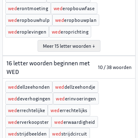
w
e
d
erontmoeting
w
e
d
eropbouwfase
w
e
d
eropbouwhulp
w
e
d
eropbouwplan
w
e
d
eroplevingen
w
e
d
eroprichting
Meer 15 letter woorden ↓
16 letter woorden beginnen met
10 / 38 woorden
WED
w
e
d
dellzeehonden
w
e
d
dellzeehondje
w
e
d
deverhogingen
w
e
d
erinvoeringen
w
e
d
errechtelijke
w
e
d
errechtelijks
w
e
d
erverkoopster
w
e
d
erwaardigheid
w
e
d
strijdbeelden
w
e
d
strijdcircuit