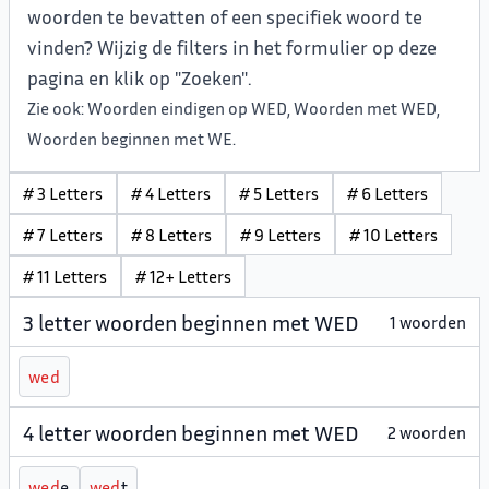
woorden te bevatten of een specifiek woord te
vinden? Wijzig de filters in het formulier op deze
pagina en klik op "Zoeken".
Zie ook:
Woorden eindigen op WED
,
Woorden met WED
,
Woorden beginnen met WE
.
# 3 Letters
# 4 Letters
# 5 Letters
# 6 Letters
# 7 Letters
# 8 Letters
# 9 Letters
# 10 Letters
# 11 Letters
# 12+ Letters
3 letter woorden beginnen met WED
1 woorden
w
e
d
4 letter woorden beginnen met WED
2 woorden
w
e
d
e
w
e
d
t