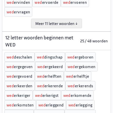
w
e
d
ervinden
w
e
d
ervoerde
w
e
d
ervoeren
w
e
d
ervragen
Meer 11 letter woorden ↓
12 letter woorden beginnen met
25 / 48 woorden
WED
w
e
d
deschalen
w
e
d
dingschap
w
e
d
ergeboren
w
e
d
ergegeven
w
e
d
ergekeerd
w
e
d
ergekomen
w
e
d
ergevoerd
w
e
d
erhelften
w
e
d
erhelftje
w
e
d
erkeerden
w
e
d
erkerende
w
e
d
erkerends
w
e
d
erkeriger
w
e
d
erkerigst
w
e
d
erkomende
w
e
d
erkomsten
w
e
d
erleggend
w
e
d
erlegging