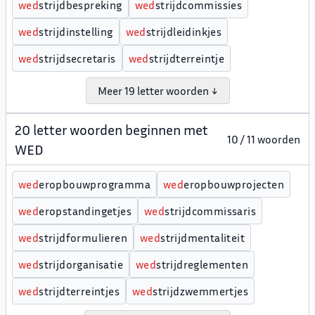
w
e
d
strijdbespreking
w
e
d
strijdcommissies
w
e
d
strijdinstelling
w
e
d
strijdleidinkjes
w
e
d
strijdsecretaris
w
e
d
strijdterreintje
Meer 19 letter woorden ↓
20 letter woorden beginnen met
10 / 11 woorden
WED
w
e
d
eropbouwprogramma
w
e
d
eropbouwprojecten
w
e
d
eropstandingetjes
w
e
d
strijdcommissaris
w
e
d
strijdformulieren
w
e
d
strijdmentaliteit
w
e
d
strijdorganisatie
w
e
d
strijdreglementen
w
e
d
strijdterreintjes
w
e
d
strijdzwemmertjes