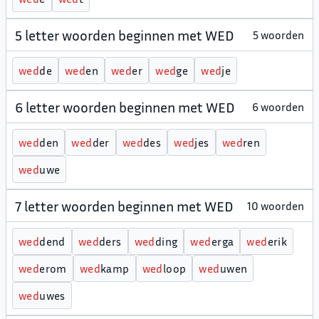
5 letter woorden beginnen met WED
5 woorden
w
e
d
de
w
e
d
en
w
e
d
er
w
e
d
ge
w
e
d
je
6 letter woorden beginnen met WED
6 woorden
w
e
d
den
w
e
d
der
w
e
d
des
w
e
d
jes
w
e
d
ren
w
e
d
uwe
7 letter woorden beginnen met WED
10 woorden
w
e
d
dend
w
e
d
ders
w
e
d
ding
w
e
d
erga
w
e
d
erik
w
e
d
erom
w
e
d
kamp
w
e
d
loop
w
e
d
uwen
w
e
d
uwes