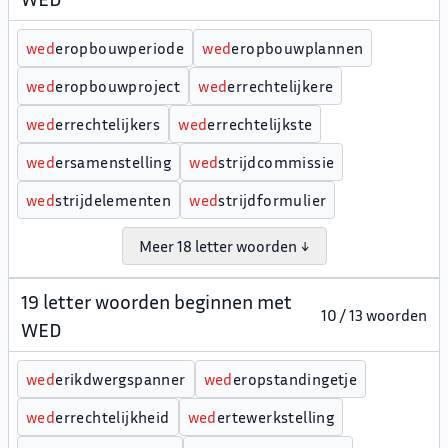
w
e
d
eropbouwperiode
w
e
d
eropbouwplannen
w
e
d
eropbouwproject
w
e
d
errechtelijkere
w
e
d
errechtelijkers
w
e
d
errechtelijkste
w
e
d
ersamenstelling
w
e
d
strijdcommissie
w
e
d
strijdelementen
w
e
d
strijdformulier
Meer 18 letter woorden ↓
19 letter woorden beginnen met
10 / 13 woorden
WED
w
e
d
erikdwergspanner
w
e
d
eropstandingetje
w
e
d
errechtelijkheid
w
e
d
ertewerkstelling