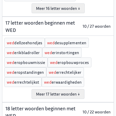
Meer 16 letter woorden ↓
17 letter woorden beginnen met
10 / 27 woorden
WED
w
e
d
dellzeehondjes
w
e
d
desupplementen
w
e
d
erikbladroller
w
e
d
erinstortingen
w
e
d
eropbouwmissie
w
e
d
eropbouwproces
w
e
d
eropstandingen
w
e
d
errechtelijker
w
e
d
errechtelijkst
w
e
d
erwaardigheden
Meer 17 letter woorden ↓
18 letter woorden beginnen met
10 / 22 woorden
WED