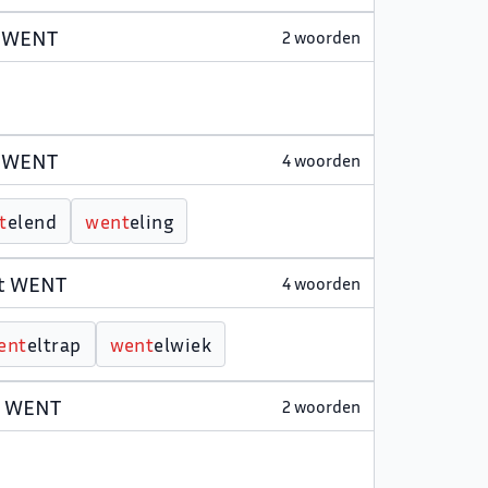
t WENT
2 woorden
t WENT
4 woorden
t
elend
w
e
n
t
eling
et WENT
4 woorden
e
n
t
eltrap
w
e
n
t
elwiek
et WENT
2 woorden