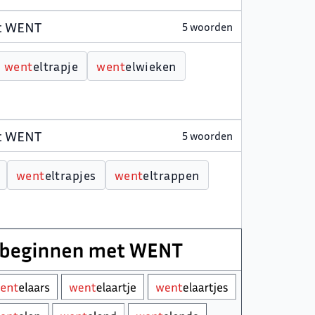
et WENT
5 woorden
w
e
n
t
eltrapje
w
e
n
t
elwieken
et WENT
5 woorden
w
e
n
t
eltrapjes
w
e
n
t
eltrappen