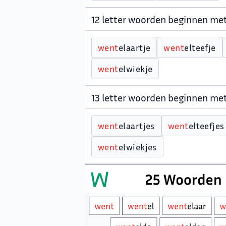
12 letter woorden beginnen m
w
e
n
t
elaartje
w
e
n
t
elteefje
w
e
n
t
elwiekje
13 letter woorden beginnen m
w
e
n
t
elaartjes
w
e
n
t
elteefjes
w
e
n
t
elwiekjes