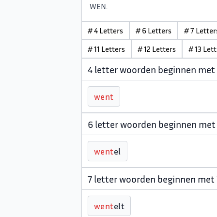
WEN
.
# 4 Letters
# 6 Letters
# 7 Letter
# 11 Letters
# 12 Letters
# 13 Let
4 letter woorden beginnen me
w
e
n
t
6 letter woorden beginnen me
w
e
n
t
el
7 letter woorden beginnen me
w
e
n
t
elt