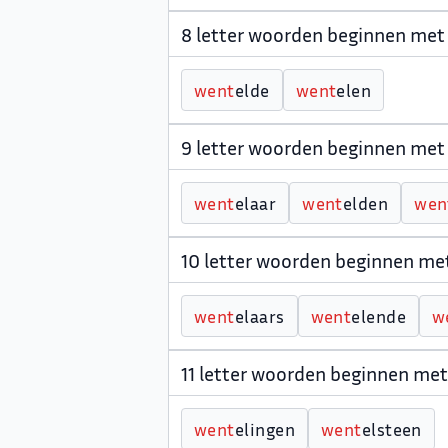
8 letter woorden beginnen me
w
e
n
t
elde
w
e
n
t
elen
9 letter woorden beginnen me
w
e
n
t
elaar
w
e
n
t
elden
w
e
n
10 letter woorden beginnen m
w
e
n
t
elaars
w
e
n
t
elende
w
11 letter woorden beginnen m
w
e
n
t
elingen
w
e
n
t
elsteen