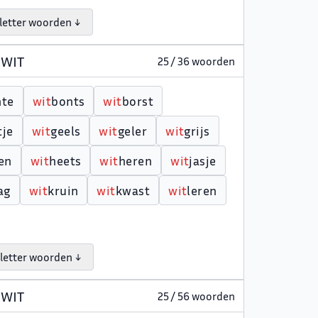
letter woorden ↓
 WIT
25 / 36 woorden
nte
w
i
t
bonts
w
i
t
borst
tje
w
i
t
geels
w
i
t
geler
w
i
t
grijs
en
w
i
t
heets
w
i
t
heren
w
i
t
jasje
ag
w
i
t
kruin
w
i
t
kwast
w
i
t
leren
letter woorden ↓
 WIT
25 / 56 woorden