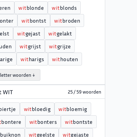
eren
w
i
t
blonde
w
i
t
blonds
onter
w
i
t
bontst
w
i
t
broden
elst
w
i
t
gejast
w
i
t
gelakt
uden
w
i
t
grijst
w
i
t
grijze
arige
w
i
t
harigs
w
i
t
houten
letter woorden ↓
t WIT
25 / 59 woorden
biertje
w
i
t
bloedig
w
i
t
bloemig
t
bontere
w
i
t
bonters
w
i
t
bontste
t
buiknon
w
i
t
geelste
w
i
t
gejaste