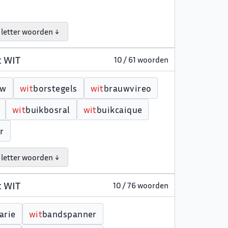
 letter woorden ↓
t WIT
10 / 61 woorden
uw
w
i
t
borstegels
w
i
t
brauwvireo
w
i
t
buikbosral
w
i
t
buikcaique
r
 letter woorden ↓
t WIT
10 / 76 woorden
arie
w
i
t
bandspanner