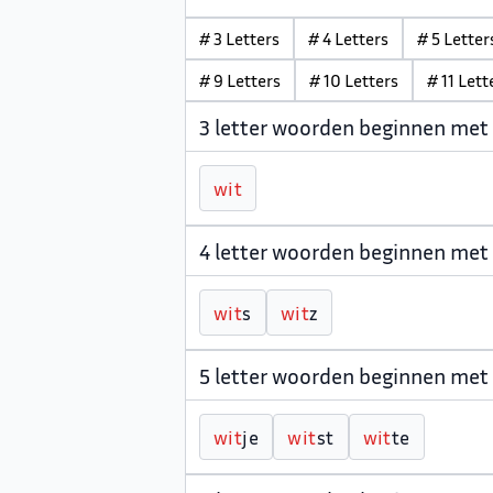
# 3 Letters
# 4 Letters
# 5 Letter
# 9 Letters
# 10 Letters
# 11 Lett
3 letter woorden beginnen met
w
i
t
4 letter woorden beginnen met
w
i
t
s
w
i
t
z
5 letter woorden beginnen met
w
i
t
je
w
i
t
st
w
i
t
te