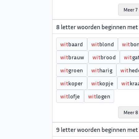
Meer 7 
8 letter woorden beginnen met
w
i
t
baard
w
i
t
blond
w
i
t
bo
w
i
t
brauw
w
i
t
brood
w
i
t
ga
w
i
t
groen
w
i
t
harig
w
i
t
hed
w
i
t
koper
w
i
t
kopje
w
i
t
kra
w
i
t
lofje
w
i
t
logen
Meer 8 
9 letter woorden beginnen met