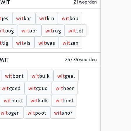
 WIT
21 woorden
t
jes
w
i
t
kar
w
i
t
kin
w
i
t
kop
w
i
t
oog
w
i
t
oor
w
i
t
rug
w
i
t
sel
t
tig
w
i
t
vis
w
i
t
was
w
i
t
zen
 WIT
25 / 35 woorden
w
i
t
bont
w
i
t
buik
w
i
t
geel
w
i
t
goed
w
i
t
goud
w
i
t
heer
w
i
t
hout
w
i
t
kalk
w
i
t
keel
w
i
t
ogen
w
i
t
poot
w
i
t
snor