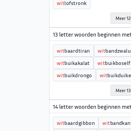
w
i
t
lofstronk
Meer 12
13 letter woorden beginnen me
w
i
t
baardtiran
w
i
t
bandzwal
w
i
t
buikakalat
w
i
t
buikboself
w
i
t
buikdrongo
w
i
t
buikduike
Meer 13
14 letter woorden beginnen me
w
i
t
baardgibbon
w
i
t
bandkan