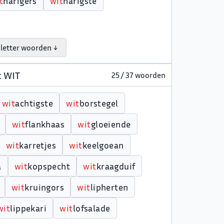
t
harigers
w
i
t
harigste
 letter woorden ↓
t WIT
25 / 37 woorden
w
i
t
achtigste
w
i
t
borstegel
w
i
t
flankhaas
w
i
t
gloeiende
w
i
t
karretjes
w
i
t
keelgoean
a
w
i
t
kopspecht
w
i
t
kraagduif
w
i
t
kruingors
w
i
t
lipherten
w
i
t
lippekari
w
i
t
lofsalade