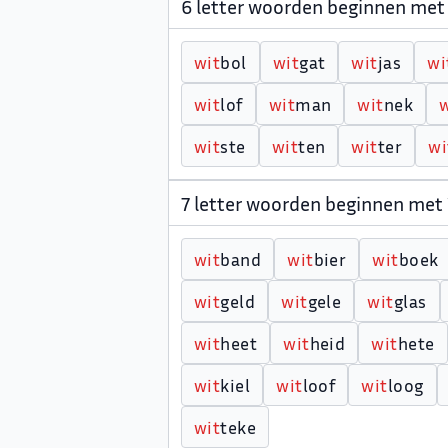
6 letter woorden beginnen met
w
i
t
bol
w
i
t
gat
w
i
t
jas
w
i
w
i
t
lof
w
i
t
man
w
i
t
nek
w
i
t
ste
w
i
t
ten
w
i
t
ter
w
i
7 letter woorden beginnen met
w
i
t
band
w
i
t
bier
w
i
t
boek
w
i
t
geld
w
i
t
gele
w
i
t
glas
w
i
t
heet
w
i
t
heid
w
i
t
hete
w
i
t
kiel
w
i
t
loof
w
i
t
loog
w
i
t
teke