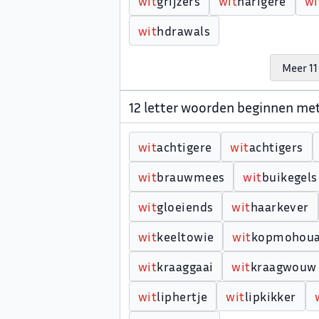
w
i
t
grijzers
w
i
t
harigere
w
i
w
i
t
hdrawals
Meer 11
12 letter woorden beginnen me
w
i
t
achtigere
w
i
t
achtigers
w
i
t
brauwmees
w
i
t
buikegels
w
i
t
gloeiends
w
i
t
haarkever
w
i
t
keeltowie
w
i
t
kopmohou
w
i
t
kraaggaai
w
i
t
kraagwouw
w
i
t
liphertje
w
i
t
lipkikker