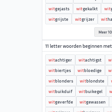
w
i
t
gejasts
w
i
t
gekalkt
w
i
t
w
i
t
grijste
w
i
t
grijzer
w
i
t
ha
Meer 10
11 letter woorden beginnen me
w
i
t
achtiger
w
i
t
achtigst
w
w
i
t
biertjes
w
i
t
bloedige
w
w
i
t
blonders
w
i
t
blondste
w
i
t
buikduif
w
i
t
buikegel
w
i
t
geverfde
w
i
t
gewassen