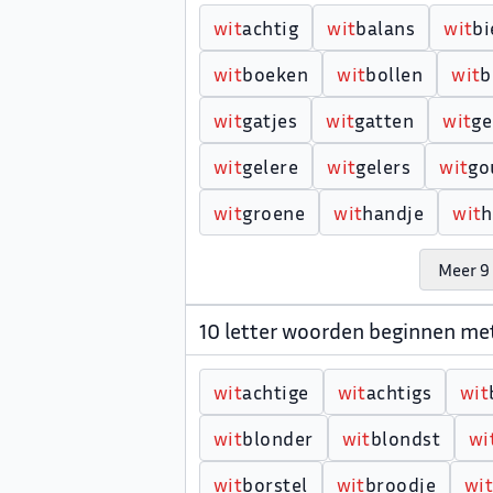
w
i
t
achtig
w
i
t
balans
w
i
t
bi
w
i
t
boeken
w
i
t
bollen
w
i
t
b
w
i
t
gatjes
w
i
t
gatten
w
i
t
ge
w
i
t
gelere
w
i
t
gelers
w
i
t
go
w
i
t
groene
w
i
t
handje
w
i
t
h
Meer 9 
10 letter woorden beginnen me
w
i
t
achtige
w
i
t
achtigs
w
i
t
w
i
t
blonder
w
i
t
blondst
w
i
w
i
t
borstel
w
i
t
broodje
w
i