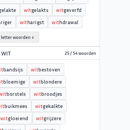
gelakte
w
i
t
gelakts
w
i
t
geverfd
riger
w
i
t
harigst
w
i
t
hdrawal
 letter woorden ↓
t WIT
25 / 54 woorden
i
t
bandsijs
w
i
t
bestoven
i
t
bloemige
w
i
t
blondere
w
i
t
borstels
w
i
t
broodjes
w
i
t
buikmees
w
i
t
gekalkte
w
i
t
gloeiend
w
i
t
grijzere