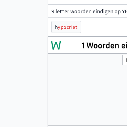
9 letter woorden eindigen op 
h
y
p
o
c
r
i
e
t